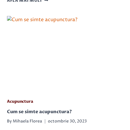
AFLĂ MAI MULT
STĂRII
DE
BINE
PENTRU
MINTE
ȘI
CORP:
ȘTIINȚA
ACUPUNCTURII
Acupunctura
Cum se simte acupunctura?
By
Mihaela Florea
octombrie 30, 2023