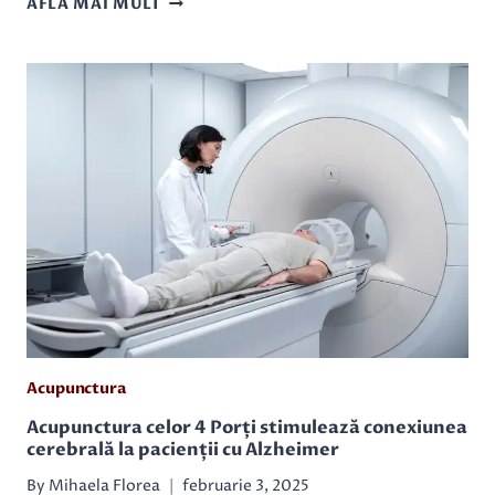
AFLĂ MAI MULT
PROMITE
REZULTATE
ÎN
GESTIONAREA
OBEZITĂȚII
Acupunctura
Acupunctura celor 4 Porți stimulează conexiunea
cerebrală la pacienții cu Alzheimer
By
Mihaela Florea
februarie 3, 2025