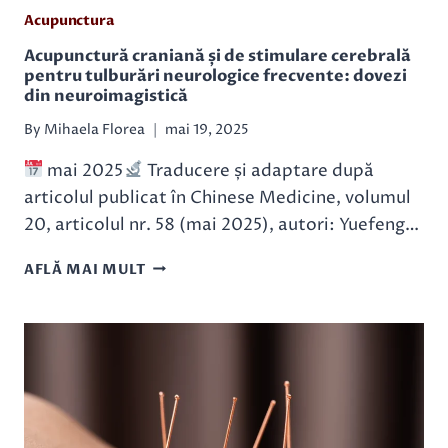
Acupunctura
Acupunctură craniană și de stimulare cerebrală
pentru tulburări neurologice frecvente: dovezi
din neuroimagistică
By
Mihaela Florea
mai 19, 2025
mai 2025
Traducere și adaptare după
articolul publicat în Chinese Medicine, volumul
20, articolul nr. 58 (mai 2025), autori: Yuefeng…
ACUPUNCTURĂ
AFLĂ MAI MULT
CRANIANĂ
ȘI
DE
STIMULARE
CEREBRALĂ
PENTRU
TULBURĂRI
NEUROLOGICE