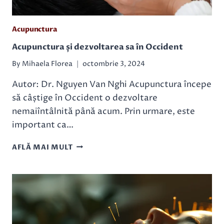
Acupunctura
Acupunctura și dezvoltarea sa în Occident
By
Mihaela Florea
octombrie 3, 2024
Autor: Dr. Nguyen Van Nghi Acupunctura începe
să câștige în Occident o dezvoltare
nemaiîntâlnită până acum. Prin urmare, este
important ca…
ACUPUNCTURA
AFLĂ MAI MULT
ȘI
DEZVOLTAREA
SA
ÎN
OCCIDENT