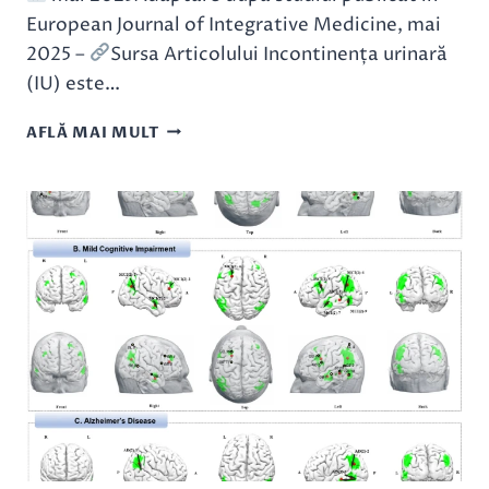
European Journal of Integrative Medicine, mai
2025 –
Sursa Articolului Incontinența urinară
(IU) este…
TERAPIA
AFLĂ MAI MULT
CU
VENTUZE
USCATE
–
O
METODĂ
EFICIENTĂ
ȘI
NATURALĂ
ÎN
TRATAREA
INCONTINENȚEI
URINARE
LA
FEMEI