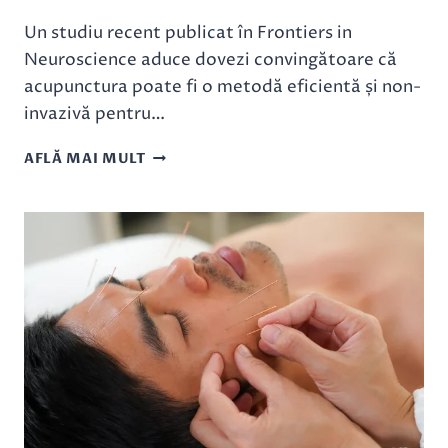
Un studiu recent publicat în Frontiers in
Neuroscience aduce dovezi convingătoare că
acupunctura poate fi o metodă eficientă și non-
invazivă pentru…
ACUPUNCTURA
AFLĂ MAI MULT
CELOR
4
PORȚI
STIMULEAZĂ
CONEXIUNEA
CEREBRALĂ
LA
PACIENȚII
CU
ALZHEIMER