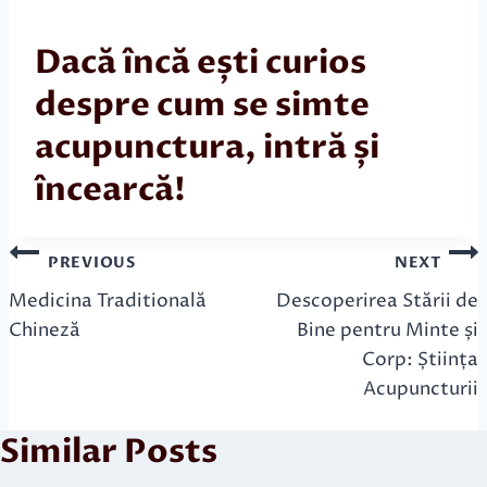
Dacă încă ești curios
despre cum se simte
acupunctura, intră și
încearcă!
Navigare
PREVIOUS
NEXT
în
Medicina Traditională
Descoperirea Stării de
Chineză
Bine pentru Minte și
articole
Corp: Știința
Acupuncturii
Similar Posts