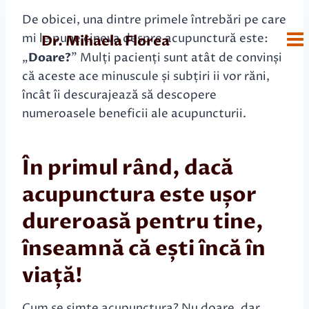
De obicei, una dintre primele întrebări pe care
mi le pune cineva despre acupunctură este:
Dr. Mihaela Florea
„
Doare?
” Mulți pacienți sunt atât de convinși
că aceste ace minuscule și subțiri ii vor răni,
încât îi descurajează să descopere
numeroasele beneficii ale acupuncturii.
În primul rând, dacă
acupunctura este ușor
dureroasă pentru tine,
înseamnă că ești încă în
viață!
Cum se simte acupunctura? Nu doare, dar