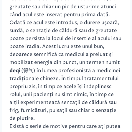
greutate sau chiar un pic de usturime atunci
când acul este inserat pentru prima dată.
Odată ce acul este introdus, o durere ușoară,
surdă, o senzație de căldură sau de greutate
poate persista la locul de insertie al acului sau
poate iradia. Acest lucru este unul bun,
deoarece semnifică ca medicul a preluat și
mobilizat energia din punct, un termen numit
deqi
(得气) în lumea profesionistă a medicinei
tradiționale chineze. În timpul tratamentului
propriu zis, în timp ce acele își îndeplinesc
rolul, unii pacienți nu simt nimic, în timp ce
alții experimentează senzații de căldură sau
frig, furnicături, pulsații sau chiar o senzație
de plutire.
Există o serie de motive pentru care ați putea