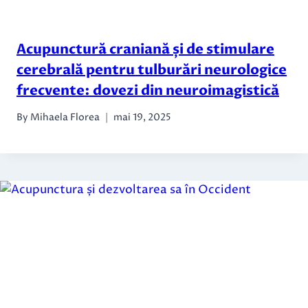
Acupunctură craniană și de stimulare
cerebrală pentru tulburări neurologice
frecvente: dovezi din neuroimagistică
By
Mihaela Florea
mai 19, 2025