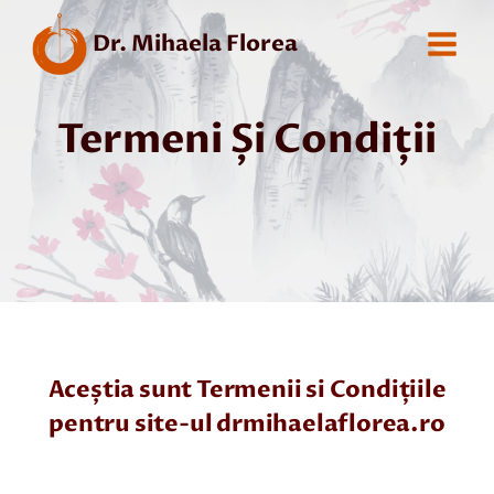
Skip
Dr. Mihaela Florea
to
content
Termeni Și Condiții
Aceștia sunt Termenii si Condițiile
pentru site-ul drmihaelaflorea.ro