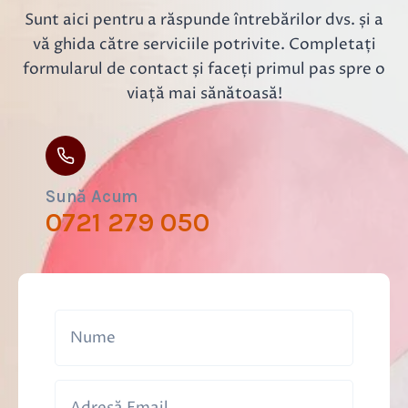
U
Ă
Sunt aici pentru a răspunde întrebărilor dvs. și a
R
Î
vă ghida către serviciile potrivite. Completați
A
N
?
formularul de contact și faceți primul pas spre o
T
R
viață mai sănătoasă!
A
T
A
R
E
Sună Acum
A
0721 279 050
I
N
C
O
N
T
I
N
E
N