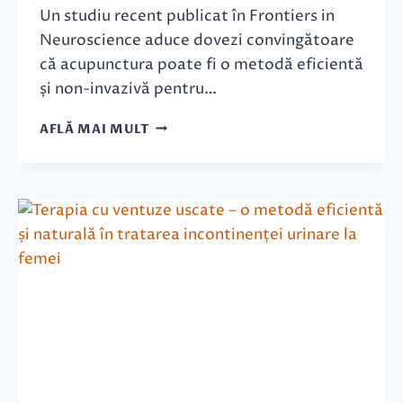
Un studiu recent publicat în Frontiers in
Neuroscience aduce dovezi convingătoare
că acupunctura poate fi o metodă eficientă
și non-invazivă pentru…
A
AFLĂ MAI MULT
C
U
P
U
N
C
T
U
R
A
C
E
L
O