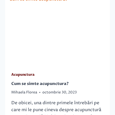
I
I
A
U
C
N
U
E
V
A
E
C
N
E
T
R
U
E
Z
B
E
R
U
A
S
L
C
Acupunctura
Ă
A
L
T
Cum se simte acupunctura?
A
E
P
Mihaela Florea
octombrie 30, 2023
–
A
O
C
De obicei, una dintre primele întrebări pe
M
I
care mi le pune cineva despre acupunctură
E
E