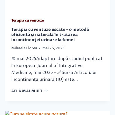
R
4
P
O
Terapia cu ventuze
R
Ț
Terapia cu ventuze uscate – o metodă
I
eficientă și naturală în tratarea
incontinenței urinare la femei
S
T
Mihaela Florea
mai 26, 2025
I
M
📅 mai 2025Adaptare după studiul publicat
U
în European Journal of Integrative
L
E
Medicine, mai 2025 – 🔗Sursa Articolului
A
Incontinența urinară (IU) este…
Z
Ă
T
AFLĂ MAI MULT
C
E
O
R
N
A
E
P
X