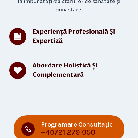
la îmbunătățirea stării lor de sănătate și
bunăstare.
Experiență Profesională Și
Expertiză
Abordare Holistică Și
Complementară
Programare Consultație
+40
721 279 050