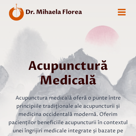
Skip
Dr. Mihaela Florea
to
content
Acupunctură
Medicală
Acupunctura medicală oferă o punte între
principiile tradiționale ale acupuncturii și
medicina occidentală modernă. Oferim
pacienților beneficiile acupuncturii în contextul
unei îngrijiri medicale integrate și bazate pe