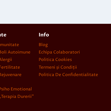
nte
Info
Imunitate
Blog
Boli Autoimune
Echipa Colaboratori
lergii
Politica Cookies
ertilitate
Termeni și Condiții
Rejuvenare
Politica De Confidentialitate
Psiho Emotional
Terapia Durerii”