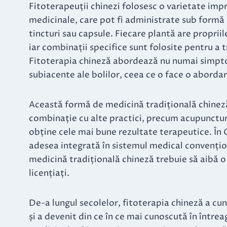
Fitoterapeuții chinezi folosesc o varietate imp
medicinale, care pot fi administrate sub formă 
tincturi sau capsule. Fiecare plantă are propriile
iar combinații specifice sunt folosite pentru a t
Fitoterapia chineză abordează nu numai simpto
subiacente ale bolilor, ceea ce o face o abordare
Această formă de medicină tradițională chineză
combinație cu alte practici, precum acupunctur
obține cele mai bune rezultate terapeutice. În 
adesea integrată în sistemul medical convențion
medicină tradițională chineză trebuie să aibă o 
licențiați.
De-a lungul secolelor, fitoterapia chineză a cu
și a devenit din ce în ce mai cunoscută în între