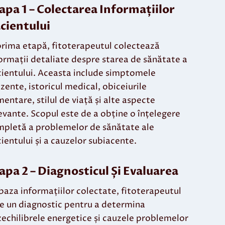
apa 1 –
Colectarea Informațiilor
cientului
prima etapă, fitoterapeutul colectează
ormații detaliate despre starea de sănătate a
ientului. Aceasta include simptomele
zente, istoricul medical, obiceiurile
mentare, stilul de viață și alte aspecte
evante. Scopul este de a obține o înțelegere
pletă a problemelor de sănătate ale
ientului și a cauzelor subiacente.
apa 2 –
Diagnosticul Și Evaluarea
baza informațiilor colectate, fitoterapeutul
e un diagnostic pentru a determina
echilibrele energetice și cauzele problemelor