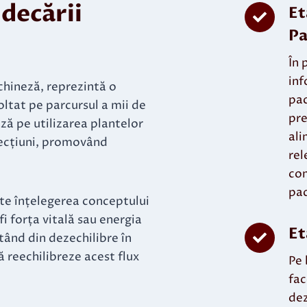
ndecării
Et
Pa
În 
inf
chineză, reprezintă o
pac
ltat pe parcursul a mii de
pre
ză pe utilizarea plantelor
ali
fecțiuni, promovând
rel
com
pac
te înțelegerea conceptului
i forța vitală sau energia
Et
tând din dezechilibre în
ă reechilibreze acest flux
Pe 
fac
dez