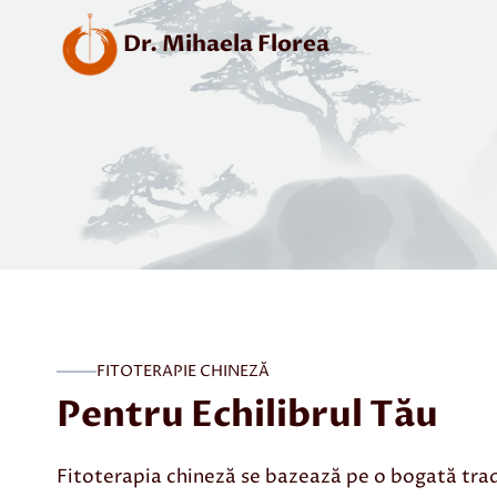
Skip
Dr. Mihaela Florea
to
content
FITOTERAPIE CHINEZĂ
Pentru Echilibrul Tău
Fitoterapia chineză se bazează pe o bogată tradi