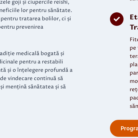
le goji și ciupercile reishi,
eficiile lor pentru sănătate.
Et
entru tratarea bolilor, ci și
Tr
pentru prevenirea
Fit
pe 
radiție medicală bogată și
ter
cinale pentru a restabili
pla
ntă și o înțelegere profundă a
par
 de vindecare continuă să
mon
-și mențină sănătatea și să
reț
pac
săn
Progr