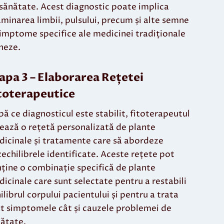
sănătate. Acest diagnostic poate implica
minarea limbii, pulsului, precum și alte semne
simptome specifice ale medicinei tradiționale
neze.
apa 3 –
Elaborarea Rețetei
toterapeutice
ă ce diagnosticul este stabilit, fitoterapeutul
ează o rețetă personalizată de plante
icinale și tratamente care să abordeze
echilibrele identificate. Aceste rețete pot
ține o combinație specifică de plante
icinale care sunt selectate pentru a restabili
ilibrul corpului pacientului și pentru a trata
t simptomele cât și cauzele problemei de
ătate.