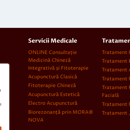
Servicii Medicale
Tratame
ONLINE Consultație
Tratament 
Medicină Chineză
Tratament 
Integrativă și Fitoterapie
Tratament A
Acupunctură Clasică
Tratament F
Fitoterapie Chineză
Tratament 
e
Acupunctură Estetică
Facială
Electro Acupunctură
Tratament 
e
Biorezonanță prin MORA®
Tratament „
NOVA