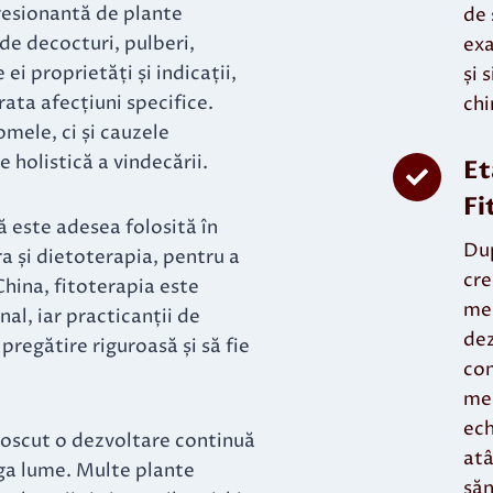
resionantă de plante
de 
de decocturi, pulberi,
exa
 ei proprietăți și indicații,
și 
rata afecțiuni specifice.
chi
mele, ci și cauzele
 holistică a vindecării.
Et
Fi
 este adesea folosită în
Dup
a și dietoterapia, pentru a
cre
China, fitoterapia este
med
al, iar practicanții de
dez
pregătire riguroasă și să fie
con
med
ech
noscut o dezvoltare continuă
atâ
aga lume. Multe plante
săn