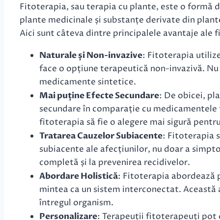
Fitoterapia, sau terapia cu plante, este o formă 
plante medicinale și substanțe derivate din plante
Aici sunt câteva dintre principalele avantaje ale f
Naturale și Non-invazive
: Fitoterapia utili
face o opțiune terapeutică non-invazivă. Nu i
medicamente sintetice.
Mai puține Efecte Secundare
: De obicei, pl
secundare în comparație cu medicamentele f
fitoterapia să fie o alegere mai sigură pentru
Tratarea Cauzelor Subiacente
: Fitoterapia
subiacente ale afecțiunilor, nu doar a simpt
completă și la prevenirea recidivelor.
Abordare Holistică
: Fitoterapia abordează p
mintea ca un sistem interconectat. Această 
întregul organism.
Personalizare
: Terapeuții fitoterapeuți pot