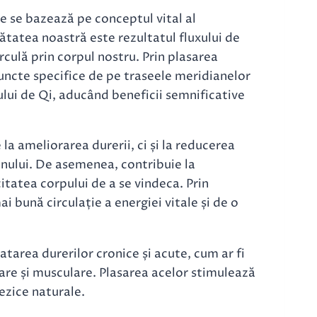
e se bazează pe conceptul vital al
nătatea noastră este rezultatul fluxului de
rculă prin corpul nostru. Prin plasarea
puncte specifice de pe traseele meridianelor
ului de Qi, aducând beneficii semnificative
a ameliorarea durerii, ci și la reducerea
omnului. De asemenea, contribuie la
itatea corpului de a se vindeca. Prin
i bună circulație a energiei vitale și de o
tarea durerilor cronice și acute, cum ar fi
ulare și musculare. Plasarea acelor stimulează
ezice naturale.