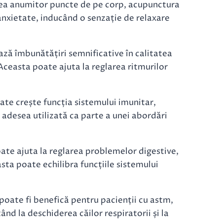
ea anumitor puncte de pe corp, acupunctura
 anxietate, inducând o senzație de relaxare
ză îmbunătățiri semnificative în calitatea
ceasta poate ajuta la reglarea ritmurilor
te crește funcția sistemului imunitar,
te adesea utilizată ca parte a unei abordări
te ajuta la reglarea problemelor digestive,
asta poate echilibra funcțiile sistemului
oate fi benefică pentru pacienții cu astm,
tând la deschiderea căilor respiratorii și la