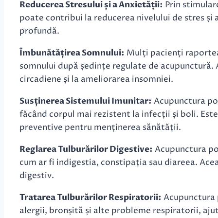
Reducerea Stresului și a Anxietății:
Prin stimular
poate contribui la reducerea nivelului de stres și
profundă.
Îmbunătățirea Somnului:
Mulți pacienți raportea
somnului după ședințe regulate de acupunctură. A
circadiene și la ameliorarea insomniei.
Susținerea Sistemului Imunitar:
Acupunctura poa
făcând corpul mai rezistent la infecții și boli. Es
preventive pentru menținerea sănătății.
Reglarea Tulburărilor Digestive:
Acupunctura poa
cum ar fi indigestia, constipația sau diareea. Ace
digestiv.
Tratarea Tulburărilor Respiratorii:
Acupunctura p
alergii, bronșită și alte probleme respiratorii, aju