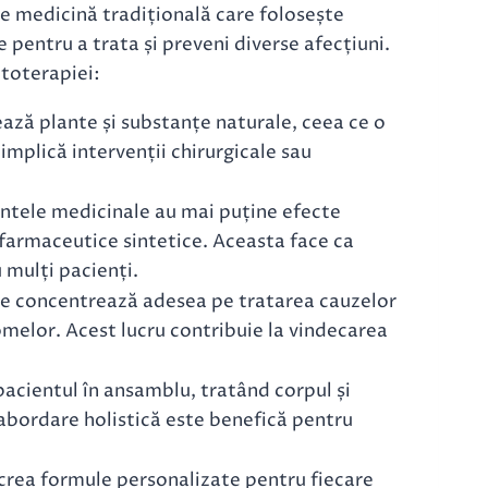
de medicină tradițională care folosește
 pentru a trata și preveni diverse afecțiuni.
itoterapiei:
zează plante și substanțe naturale, ceea ce o
mplică intervenții chirurgicale sau
antele medicinale au mai puține efecte
armaceutice sintetice. Aceasta face ca
 mulți pacienți.
 se concentrează adesea pe tratarea cauzelor
omelor. Acest lucru contribuie la vindecarea
acientul în ansamblu, tratând corpul și
abordare holistică este benefică pentru
 crea formule personalizate pentru fiecare