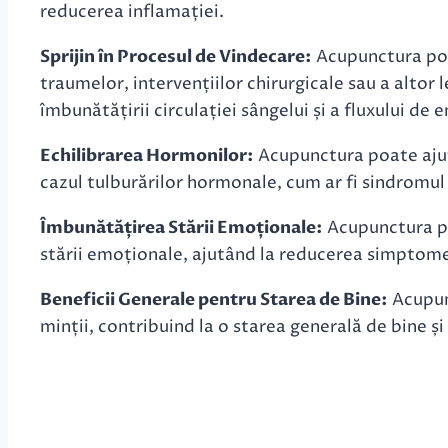
reducerea inflamației.
Sprijin în Procesul de Vindecare:
Acupunctura poa
traumelor, intervențiilor chirurgicale sau a altor 
îmbunătățirii circulației sângelui și a fluxului de e
Echilibrarea Hormonilor:
Acupunctura poate ajuta
cazul tulburărilor hormonale, cum ar fi sindrom
Îmbunătățirea Stării Emoționale:
Acupunctura poa
stării emoționale, ajutând la reducerea simptomel
Beneficii Generale pentru Starea de Bine:
Acupunc
minții, contribuind la o starea generală de bine și