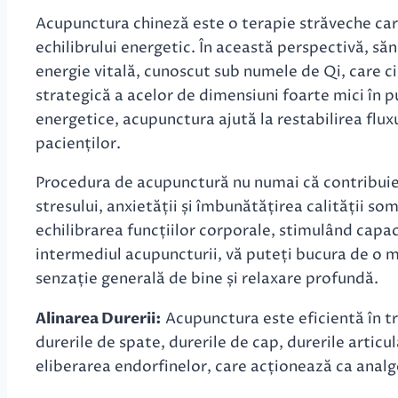
Acupunctura chineză este o terapie străveche car
echilibrului energetic. În această perspectivă, să
energie vitală, cunoscut sub numele de Qi, care ci
strategică a acelor de dimensiuni foarte mici în 
energetice, acupunctura ajută la restabilirea flux
pacienților.
Procedura de acupunctură nu numai că contribuie l
stresului, anxietății și îmbunătățirea calității s
echilibrarea funcțiilor corporale, stimulând capac
intermediul acupuncturii, vă puteți bucura de o ma
senzație generală de bine și relaxare profundă.
Alinarea Durerii:
Acupunctura este eficientă în tra
durerile de spate, durerile de cap, durerile artic
eliberarea endorfinelor, care acționează ca analg