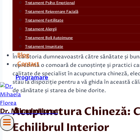
Tratament Psiho Emotional
Tratament Rejuvenare Facială
Tratament Fertilitate
Tratament Alergii
Tratament Boli Autoimune
Tratament Imunitate
Blog
În călătoria dumneavoastră către sănătate și bună
Contact
reprezintă o comoară de cunoștințe și practici car
calitate de specialist în acupunctura chineză, ele
Programare
stau la dispoziție pentru a vă ghida în această căl
de sănătate și starea de bine dorite.
Acupunctura Chineză: C
Dr. Mihaela Florea
Echilibrul Interior