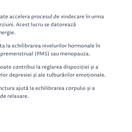
te accelera procesul de vindecare în urma
leziuni. Acest lucru se datorează
nergie.
 la echilibrarea nivelurilor hormonale în
ul premenstrual (PMS) sau menopauza.
te contribui la reglarea dispoziției și a
or depresiei și ale tulburărilor emoționale.
tura ajută la echilibrarea corpului și a
 de relaxare.