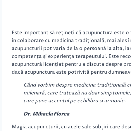
Este important să rețineți că acupunctura este o 
în colaborare cu medicina tradițională, mai ales în
acupuncturii pot varia de la o persoană la alta, ia
competența și experiența terapeutului. Este recom
acupunctură licențiat pentru a discuta despre pr
dacă acupunctura este potrivită pentru dumneav
Când vorbim despre medicina tradițională ch
milenară, care tratează nu doar simptomele, 
care pune accentul pe echilibru și armonie.
Dr. Mihaela Florea
Magia acupuncturii, cu acele sale subțiri care desc