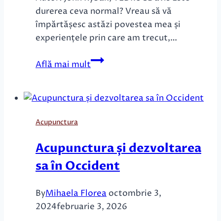
durerea ceva normal? Vreau să vă
împărtășesc astăzi povestea mea și
experiențele prin care am trecut,…
Descoperirea
Află mai mult
Stării
de
Bine
pentru
Acupunctura
Minte
și
Acupunctura și dezvoltarea
Corp:
sa în Occident
Știința
Acupuncturii
By
Mihaela Florea
octombrie 3,
2024
februarie 3, 2026