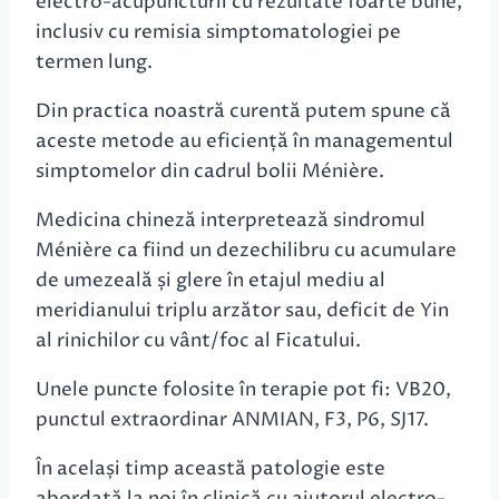
electro-acupuncturii cu rezultate foarte bune,
inclusiv cu remisia simptomatologiei pe
termen lung.
Din practica noastră curentă putem spune că
aceste metode au eficiență în managementul
simptomelor din cadrul bolii Ménière.
Medicina chineză interpretează sindromul
Ménière ca fiind un dezechilibru cu acumulare
de umezeală și glere în etajul mediu al
meridianului triplu arzător sau, deficit de Yin
al rinichilor cu vânt/foc al Ficatului.
Unele puncte folosite în terapie pot fi: VB20,
punctul extraordinar ANMIAN, F3, P6, SJ17.
În același timp această patologie este