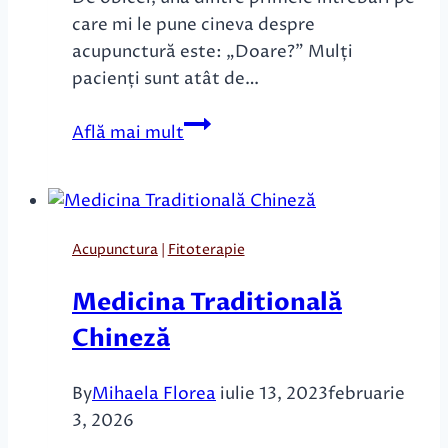
care mi le pune cineva despre
acupunctură este: „Doare?” Mulți
pacienți sunt atât de…
Cum
Află mai mult
se
simte
acupunctura?
Acupunctura
|
Fitoterapie
Medicina Traditională
Chineză
By
Mihaela Florea
iulie 13, 2023
februarie
3, 2026