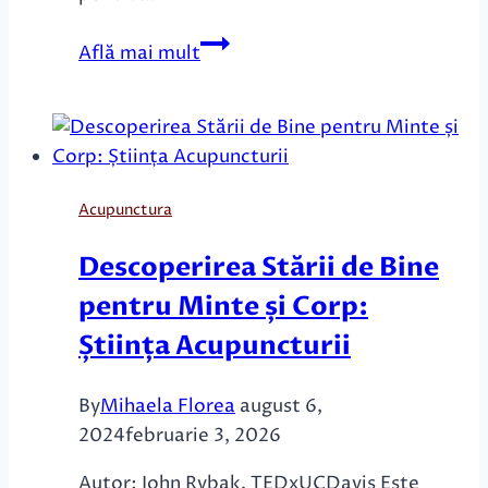
Acupunctura
Află mai mult
celor
4
Porți
stimulează
conexiunea
Acupunctura
cerebrală
la
Descoperirea Stării de Bine
pacienții
pentru Minte și Corp:
cu
Alzheimer
Știința Acupuncturii
By
Mihaela Florea
august 6,
2024
februarie 3, 2026
Autor: John Rybak, TEDxUCDavis Este