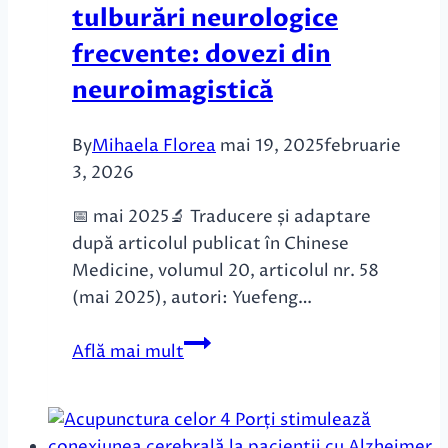
tulburări neurologice
frecvente: dovezi din
neuroimagistică
By
Mihaela Florea
mai 19, 2025
februarie
3, 2026
📅 mai 2025🔬 Traducere și adaptare
după articolul publicat în Chinese
Medicine, volumul 20, articolul nr. 58
(mai 2025), autori: Yuefeng…
Acupunctură
Află mai mult
craniană
și
de