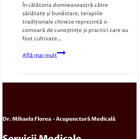
În călătoria dumneavoastră către
sănătate și bunăstare, terapiile
tradiționale chineze reprezintă o
comoară de cunoștințe și practici care au
fost cultivate…
Medicina
Află mai mult
Traditională
Chineză
Dr. Mihaela Florea
- Acupunctură Medicală
Servicii Medicale