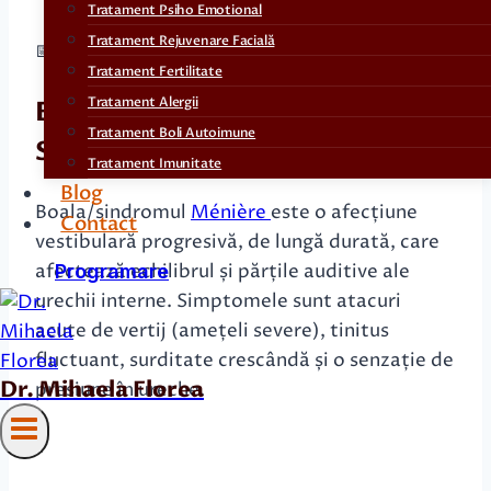
Tratament Psiho Emotional
Tratament Rejuvenare Facială
📅
nov 2025
Tratament Fertilitate
Tratament Alergii
Beneficiile acupuncturii în
Tratament Boli Autoimune
Sindromul Ménière
Tratament Imunitate
Blog
Boala/sindromul
Ménière
este o afecțiune
Contact
vestibulară progresivă, de lungă durată, care
afectează echilibrul și părțile auditive ale
Programare
urechii interne. Simptomele sunt atacuri
acute de vertij (amețeli severe), tinitus
fluctuant, surditate crescândă și o senzație de
Dr. Mihaela Florea
presiune în ureche.