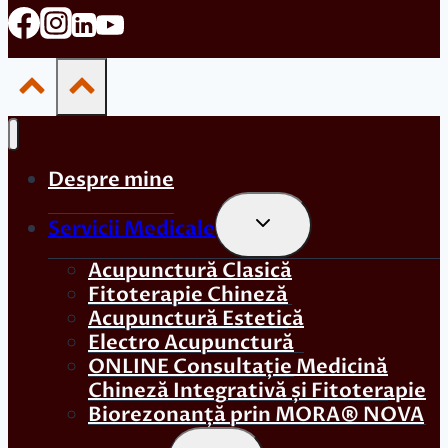
Despre mine
Toggle
Servicii Medicale
Child
Menu
Acupunctură Clasică
Fitoterapie Chineză
Acupunctură Estetică
Electro Acupunctură
ONLINE Consultație Medicină
Chineză Integrativă și Fitoterapie
Biorezonanță prin MORA® NOVA