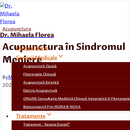
Skip
to
content
Acupunctura
Dr. Mihaela Florea
Acupunctura în Sindromul
Despre Mine
Meniere
Servicii Medicale
Acupunctură Clasică
Fitoterapie Chineză
By
Mihaela Florea
noiembrie 20, 2025
februarie 3,
Acupunctură Estetică
2026
Electro Acupunctură
ONLINE Consultație Medicină Chineză Integrativă Și Fitoterapie
Biorezonanță Prin MORA® NOVA
Tratamente
Tratament „Terapia Durerii”