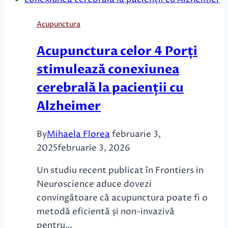
stimulare
cerebrală
Acupunctura
pentru
tulburări
Acupunctura celor 4 Porți
neurologice
stimulează conexiunea
frecvente:
dovezi
cerebrală la pacienții cu
din
Alzheimer
neuroimagistică
By
Mihaela Florea
februarie 3,
2025
februarie 3, 2026
Un studiu recent publicat în Frontiers in
Neuroscience aduce dovezi
convingătoare că acupunctura poate fi o
metodă eficientă și non-invazivă
pentru…