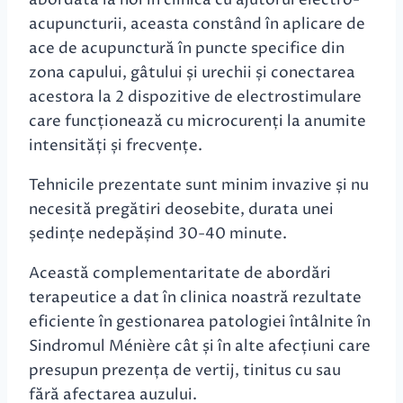
abordată la noi în clinică cu ajutorul electro-
acupuncturii, aceasta constând în aplicare de
ace de acupunctură în puncte specifice din
zona capului, gâtului și urechii și conectarea
acestora la 2 dispozitive de electrostimulare
care funcționează cu microcurenți la anumite
intensități și frecvențe.
Tehnicile prezentate sunt minim invazive și nu
necesită pregătiri deosebite, durata unei
ședințe nedepășind 30-40 minute.
Această complementaritate de abordări
terapeutice a dat în clinica noastră rezultate
eficiente în gestionarea patologiei întâlnite în
Sindromul Ménière cât și în alte afecțiuni care
presupun prezența de vertij, tinitus cu sau
fără afectarea auzului.