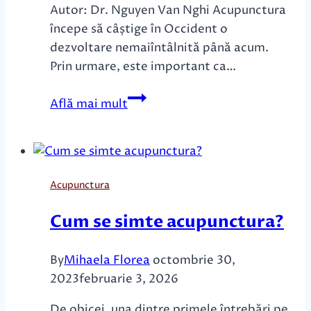
Autor: Dr. Nguyen Van Nghi Acupunctura
începe să câștige în Occident o
dezvoltare nemaiîntâlnită până acum.
Prin urmare, este important ca…
Acupunctura
Află mai mult
și
dezvoltarea
sa
în
Acupunctura
Occident
Cum se simte acupunctura?
By
Mihaela Florea
octombrie 30,
2023
februarie 3, 2026
De obicei, una dintre primele întrebări pe